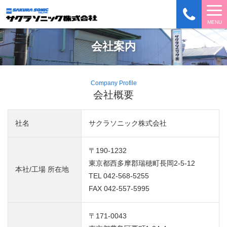
ナ
MENU
ビ
会社案内
ゲ
ー
シ
Company Profile
ョ
会社概要
ン
社名
サクラソニック株式会社
〒190-1232
東京都西多摩郡瑞穂町長岡2-5-12
本社/工場 所在地
TEL
042-568-5255
FAX 042-557-5995
〒171-0043