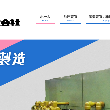
ホーム
油圧装置
産業装置 / 
Home
Works
Equip